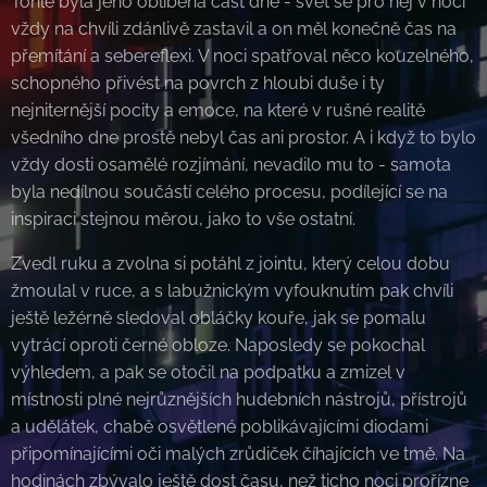
Tohle byla jeho oblíbená část dne - svět se pro něj v noci
vždy na chvíli zdánlivě zastavil a on měl konečně čas na
přemítání a sebereflexi. V noci spatřoval něco kouzelného,
schopného přivést na povrch z hloubi duše i ty
nejniternější pocity a emoce, na které v rušné realitě
všedního dne prostě nebyl čas ani prostor. A i když to bylo
vždy dosti osamělé rozjímání, nevadilo mu to - samota
byla nedílnou součástí celého procesu, podílející se na
inspiraci stejnou měrou, jako to vše ostatní.
Zvedl ruku a zvolna si potáhl z jointu, který celou dobu
žmoulal v ruce, a s labužnickým vyfouknutím pak chvíli
ještě ležérně sledoval obláčky kouře, jak se pomalu
vytrácí oproti černé obloze. Naposledy se pokochal
výhledem, a pak se otočil na podpatku a zmizel v
místnosti plné nejrůznějších hudebních nástrojů, přístrojů
a udělátek, chabě osvětlené poblikávajícími diodami
připomínajícími oči malých zrůdiček číhajících ve tmě. Na
hodinách zbývalo ještě dost času, než ticho noci prořízne