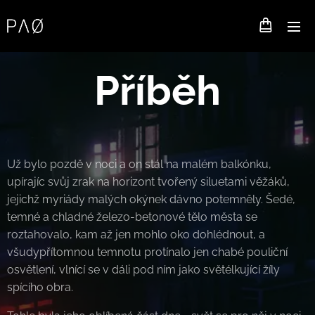
Příběh
Už bylo pozdě v noci a on stál na malém balkónku,
upírajíc svůj zrak na horizont tvořený siluetami věžáků,
jejichž myriády malých okýnek dávno potemněly. Šedé,
temné a chladné železo-betonové tělo města se
roztahovalo, kam až jen mohlo oko dohlédnout, a
všudypřítomnou temnotu protínalo jen chabé pouliční
osvětlení, vlnící se v dáli pod ním jako světélkující žíly
spícího obra.