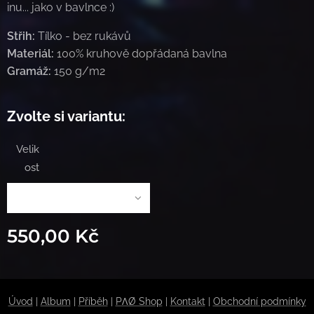
inu... jako v bavlnce :)
Střih:
Tílko - bez rukávů
Materiál:
100% kruhově dopřádaná bavlna
Gramáž:
150 g/m2
Zvolte si variantu:
Velik
ost
550,00
Kč
Úvod
|
Album
|
Příběh
|
PΛØ Shop
|
Kontakt
|
Obchodní podmínky