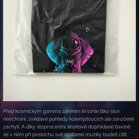
Před kosmickým gamma zářením tě tohle tílko sice
neochrání, zvědavé pohledy kolemjdoucích ale zaručeně
zachytí. A díky stoprocentní, kruhově dopřádané bavlně
se v něm při poslechu své oblíbené muziky budeš cítit,