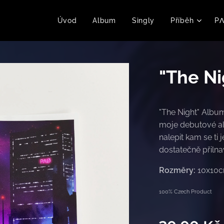
Úvod
Album
Singly
Příběh
PΛ
"The Ni
"The Night" Album
moje debutové al
nalepit kam se ti j
dostatečně přilna
Rozměry:
10x10
100% Czech Product