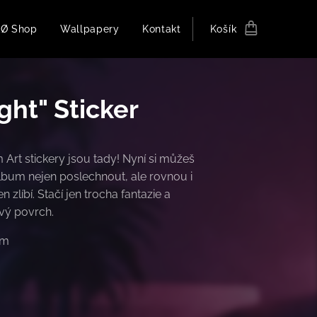
Ø Shop
Wallpapery
Kontakt
Košík
ght" Sticker
 Art stickery jsou tady! Nyní si můžeš
bum nejen poslechnout, ale rovnou i
en zlíbí. Stačí jen trocha fantazie a
vý povrch.
cm